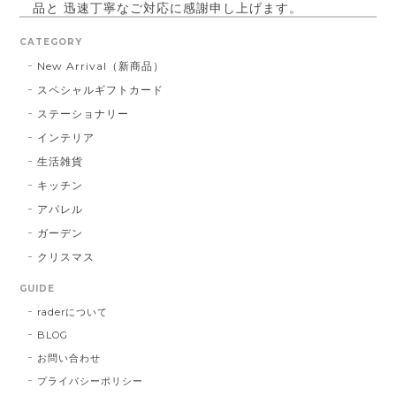
品と 迅速丁寧なご対応に感謝申し上げます。
CATEGORY
New Arrival（新商品）
パールベース ブラック #790
スペシャルギフトカード
2023/03/21
ステーショナリー
インテリア
お届け先に指定した住所に配達されませんでした。 プ
レゼント用だったので、本人にバレてしまい。 最悪で
生活雑貨
す！ 本当に最悪です。
キッチン
アパレル
この度は大切な方へ贈り物にも関わらず、
ガーデン
こちらの不手際により多大なるご迷惑をお
クリスマス
かけしてしまいましたこと、誠に申し訳ご
ざいませんでした。 お送り先を間違えて発
GUIDE
送し台無しにしてしまうなど、あってはな
raderについて
らないことでした。 心よりお詫び申し上げ
BLOG
ます。 今回のような不始末を生じましたこ
とは、まだまだ弊社の管理・出荷体制に不
お問い合わせ
行届きがあるものと深く反省しておりま
プライバシーポリシー