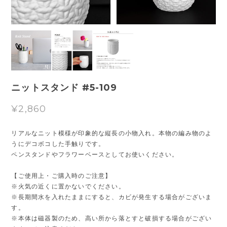
ニットスタンド #5-109
¥2,860
リアルなニット模様が印象的な縦長の小物入れ。本物の編み物のよ
うにデコボコした手触りです。
ペンスタンドやフラワーベースとしてお使いください。
【ご使用上・ご購入時のご注意】
※火気の近くに置かないでください。
※長期間水を入れたままにすると、カビが発生する場合がございま
す。
※本体は磁器製のため、高い所から落とすと破損する場合がござい