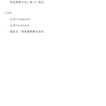
す。 今後二度とこのようなことを繰り返さ
特定商取引法に基づく表記
ないよう、より一層の努力をしてまいりま
す。 この度は誠に申し訳ございませんでし
LINK
た。
公式Instagram
公式Facebook
運営元「南海通商株式会社」
インクブルーベース Dot #834
2023/03/21
お届け先に指定した住所に配達されませんでした。 プ
レゼント用だったので、本人にバレてしまい。 最悪で
す！ 本当に最悪です。
白磁のレターオープナー とり #127
2023/02/26
とても可愛く箱に納められていて、握り具合も重量感
も程よく封書を開けるのが楽しいです 使わない時も置