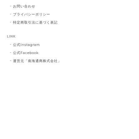
ます。 今回のような不始末を生じましたこ
とは、まだまだ弊社の管理・出荷体制に不
お問い合わせ
行届きがあるものと深く反省しておりま
プライバシーポリシー
す。 今後二度とこのようなことを繰り返さ
特定商取引法に基づく表記
ないよう、より一層の努力をしてまいりま
す。 この度は誠に申し訳ございませんでし
LINK
た。
公式Instagram
公式Facebook
運営元「南海通商株式会社」
インクブルーベース Dot #834
2023/03/21
お届け先に指定した住所に配達されませんでした。 プ
レゼント用だったので、本人にバレてしまい。 最悪で
す！ 本当に最悪です。
白磁のレターオープナー とり #127
2023/02/26