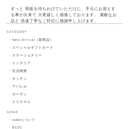
ずっと 再販を待ちわびていただけに、手元にお迎えす
る事が出来て 大変嬉しく感激しております。 素敵なお
品と 迅速丁寧なご対応に感謝申し上げます。
CATEGORY
New Arrival（新商品）
パールベース ブラック #790
スペシャルギフトカード
2023/03/21
ステーショナリー
インテリア
お届け先に指定した住所に配達されませんでした。 プ
レゼント用だったので、本人にバレてしまい。 最悪で
生活雑貨
す！ 本当に最悪です。
キッチン
アパレル
この度は大切な方へ贈り物にも関わらず、
ガーデン
こちらの不手際により多大なるご迷惑をお
クリスマス
かけしてしまいましたこと、誠に申し訳ご
ざいませんでした。 お送り先を間違えて発
GUIDE
送し台無しにしてしまうなど、あってはな
raderについて
らないことでした。 心よりお詫び申し上げ
BLOG