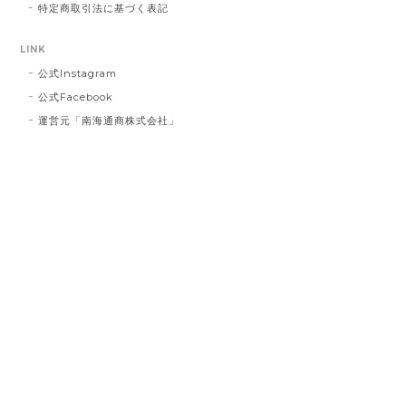
す。 今後二度とこのようなことを繰り返さ
特定商取引法に基づく表記
ないよう、より一層の努力をしてまいりま
す。 この度は誠に申し訳ございませんでし
LINK
た。
公式Instagram
公式Facebook
運営元「南海通商株式会社」
インクブルーベース Dot #834
2023/03/21
お届け先に指定した住所に配達されませんでした。 プ
レゼント用だったので、本人にバレてしまい。 最悪で
す！ 本当に最悪です。
白磁のレターオープナー とり #127
2023/02/26
とても可愛く箱に納められていて、握り具合も重量感
も程よく封書を開けるのが楽しいです 使わない時も置