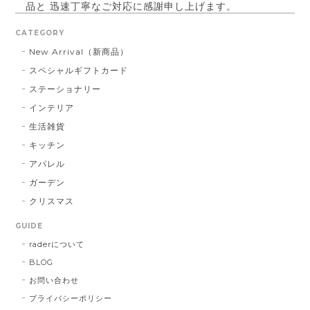
品と 迅速丁寧なご対応に感謝申し上げます。
CATEGORY
New Arrival（新商品）
パールベース ブラック #790
スペシャルギフトカード
2023/03/21
ステーショナリー
インテリア
お届け先に指定した住所に配達されませんでした。 プ
レゼント用だったので、本人にバレてしまい。 最悪で
生活雑貨
す！ 本当に最悪です。
キッチン
アパレル
この度は大切な方へ贈り物にも関わらず、
ガーデン
こちらの不手際により多大なるご迷惑をお
クリスマス
かけしてしまいましたこと、誠に申し訳ご
ざいませんでした。 お送り先を間違えて発
GUIDE
送し台無しにしてしまうなど、あってはな
raderについて
らないことでした。 心よりお詫び申し上げ
BLOG
ます。 今回のような不始末を生じましたこ
とは、まだまだ弊社の管理・出荷体制に不
お問い合わせ
行届きがあるものと深く反省しておりま
プライバシーポリシー