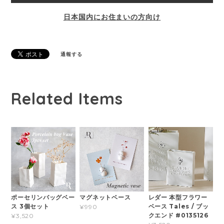
日本国内にお住まいの方向け
通報する
Related Items
ポーセリンバッグベー
マグネットベース
レダー 本型フラワー
ス 3個セット
ベース Tales / ブッ
¥990
クエンド #0135126
¥3,520