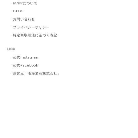
送し台無しにしてしまうなど、あってはな
raderについて
らないことでした。 心よりお詫び申し上げ
BLOG
ます。 今回のような不始末を生じましたこ
とは、まだまだ弊社の管理・出荷体制に不
お問い合わせ
行届きがあるものと深く反省しておりま
プライバシーポリシー
す。 今後二度とこのようなことを繰り返さ
特定商取引法に基づく表記
ないよう、より一層の努力をしてまいりま
す。 この度は誠に申し訳ございませんでし
LINK
た。
公式Instagram
公式Facebook
運営元「南海通商株式会社」
インクブルーベース Dot #834
2023/03/21
お届け先に指定した住所に配達されませんでした。 プ
レゼント用だったので、本人にバレてしまい。 最悪で
す！ 本当に最悪です。