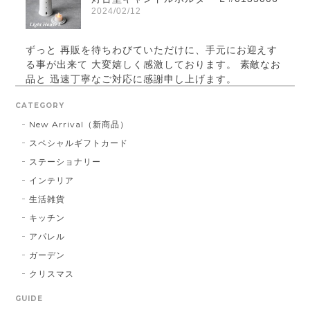
2024/02/12
ずっと 再販を待ちわびていただけに、手元にお迎えす
る事が出来て 大変嬉しく感激しております。 素敵なお
品と 迅速丁寧なご対応に感謝申し上げます。
CATEGORY
New Arrival（新商品）
パールベース ブラック #790
スペシャルギフトカード
2023/03/21
ステーショナリー
インテリア
お届け先に指定した住所に配達されませんでした。 プ
レゼント用だったので、本人にバレてしまい。 最悪で
生活雑貨
す！ 本当に最悪です。
キッチン
アパレル
この度は大切な方へ贈り物にも関わらず、
ガーデン
こちらの不手際により多大なるご迷惑をお
クリスマス
かけしてしまいましたこと、誠に申し訳ご
ざいませんでした。 お送り先を間違えて発
GUIDE