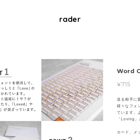
rader
Word C
¥715
送る相手に
様々なフォ
ています。
「Lovin
カード、メ