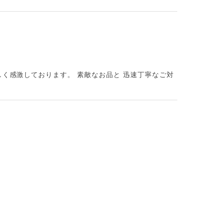
しく感激しております。 素敵なお品と 迅速丁寧なご対
、本人にバレてしまい。 最悪です！ 本当に最悪で
り多大なるご迷惑をおかけしてしまいましたこ
送し台無しにしてしまうなど、あってはならないこ