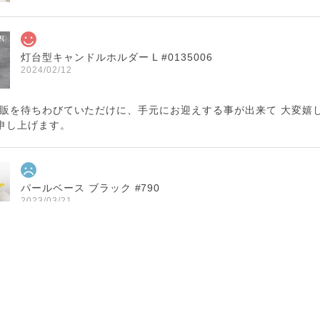
灯台型キャンドルホルダー L #0135006
2024/02/12
再販を待ちわびていただけに、手元にお迎えする事が出来て 大変嬉
申し上げます。
パールベース ブラック #790
2023/03/21
に指定した住所に配達されませんでした。 プレゼント用だったので
この度は大切な方へ贈り物にも関わらず、こちらの不手際によ
と、誠に申し訳ございませんでした。 お送り先を間違えて発