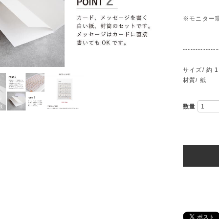
※モニター
--------------
サイズ/ 約 1
材質/ 紙
数量