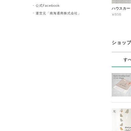
公式Facebook
ハウスカード 
運営元「南海通商株式会社」
¥858
ショッ
す