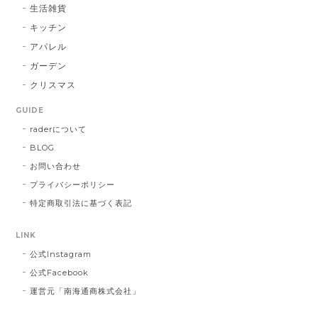
レゼント用だったので、本人にバレてしまい。 最悪で
生活雑貨
す！ 本当に最悪です。
キッチン
アパレル
この度は大切な方へ贈り物にも関わらず、
ガーデン
こちらの不手際により多大なるご迷惑をお
クリスマス
かけしてしまいましたこと、誠に申し訳ご
ざいませんでした。 お送り先を間違えて発
GUIDE
送し台無しにしてしまうなど、あってはな
raderについて
らないことでした。 心よりお詫び申し上げ
BLOG
ます。 今回のような不始末を生じましたこ
とは、まだまだ弊社の管理・出荷体制に不
お問い合わせ
行届きがあるものと深く反省しておりま
プライバシーポリシー
す。 今後二度とこのようなことを繰り返さ
特定商取引法に基づく表記
ないよう、より一層の努力をしてまいりま
す。 この度は誠に申し訳ございませんでし
LINK
た。
公式Instagram
公式Facebook
運営元「南海通商株式会社」
インクブルーベース Dot #834