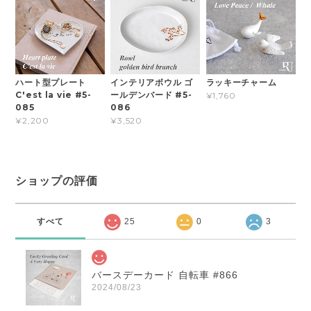
ハート型プレート
インテリアボウル ゴ
ラッキーチャーム
C'est la vie #5-
ールデンバード #5-
¥1,760
085
086
¥2,200
¥3,520
ショップの評価
すべて
25
0
3
バースデーカード 自転車 #866
2024/08/23