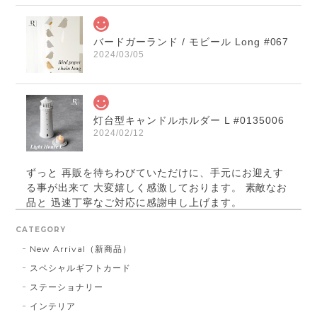
バードガーランド / モビール Long #067
2024/03/05
灯台型キャンドルホルダー L #0135006
2024/02/12
ずっと 再販を待ちわびていただけに、手元にお迎えす
る事が出来て 大変嬉しく感激しております。 素敵なお
品と 迅速丁寧なご対応に感謝申し上げます。
CATEGORY
New Arrival（新商品）
パールベース ブラック #790
スペシャルギフトカード
2023/03/21
ステーショナリー
インテリア
お届け先に指定した住所に配達されませんでした。 プ