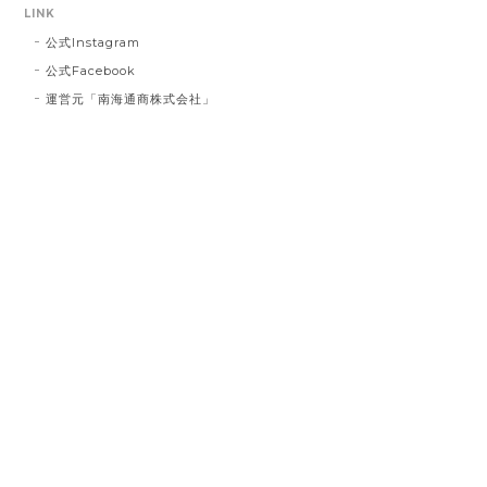
す。 この度は誠に申し訳ございませんでし
LINK
た。
公式Instagram
公式Facebook
運営元「南海通商株式会社」
インクブルーベース Dot #834
2023/03/21
お届け先に指定した住所に配達されませんでした。 プ
レゼント用だったので、本人にバレてしまい。 最悪で
す！ 本当に最悪です。
白磁のレターオープナー とり #127
2023/02/26
とても可愛く箱に納められていて、握り具合も重量感
も程よく封書を開けるのが楽しいです 使わない時も置
いておくだけでインテリアとしてとても良いです 買っ
てよかったです