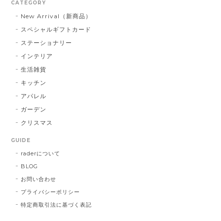
CATEGORY
New Arrival（新商品）
パールベース ブラック #790
スペシャルギフトカード
2023/03/21
ステーショナリー
インテリア
お届け先に指定した住所に配達されませんでした。 プ
レゼント用だったので、本人にバレてしまい。 最悪で
生活雑貨
す！ 本当に最悪です。
キッチン
アパレル
この度は大切な方へ贈り物にも関わらず、
ガーデン
こちらの不手際により多大なるご迷惑をお
クリスマス
かけしてしまいましたこと、誠に申し訳ご
ざいませんでした。 お送り先を間違えて発
GUIDE
送し台無しにしてしまうなど、あってはな
raderについて
らないことでした。 心よりお詫び申し上げ
BLOG
ます。 今回のような不始末を生じましたこ
とは、まだまだ弊社の管理・出荷体制に不
お問い合わせ
行届きがあるものと深く反省しておりま
プライバシーポリシー
す。 今後二度とこのようなことを繰り返さ
特定商取引法に基づく表記
ないよう、より一層の努力をしてまいりま