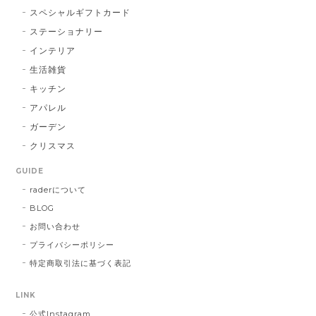
パールベース ブラック #790
スペシャルギフトカード
2023/03/21
ステーショナリー
インテリア
お届け先に指定した住所に配達されませんでした。 プ
レゼント用だったので、本人にバレてしまい。 最悪で
生活雑貨
す！ 本当に最悪です。
キッチン
アパレル
この度は大切な方へ贈り物にも関わらず、
ガーデン
こちらの不手際により多大なるご迷惑をお
クリスマス
かけしてしまいましたこと、誠に申し訳ご
ざいませんでした。 お送り先を間違えて発
GUIDE
送し台無しにしてしまうなど、あってはな
raderについて
らないことでした。 心よりお詫び申し上げ
BLOG
ます。 今回のような不始末を生じましたこ
とは、まだまだ弊社の管理・出荷体制に不
お問い合わせ
行届きがあるものと深く反省しておりま
プライバシーポリシー
す。 今後二度とこのようなことを繰り返さ
特定商取引法に基づく表記
ないよう、より一層の努力をしてまいりま
す。 この度は誠に申し訳ございませんでし
LINK
た。
公式Instagram