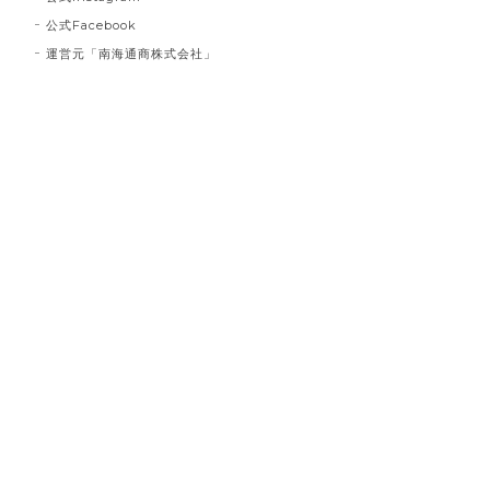
公式Facebook
運営元「南海通商株式会社」
インクブルーベース Dot #834
2023/03/21
お届け先に指定した住所に配達されませんでした。 プ
レゼント用だったので、本人にバレてしまい。 最悪で
す！ 本当に最悪です。
白磁のレターオープナー とり #127
2023/02/26
とても可愛く箱に納められていて、握り具合も重量感
も程よく封書を開けるのが楽しいです 使わない時も置
いておくだけでインテリアとしてとても良いです 買っ
てよかったです