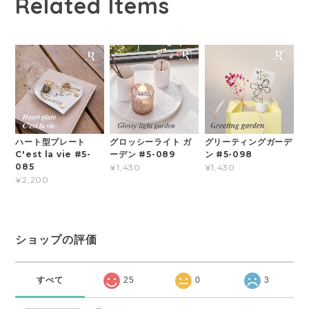
Related Items
ハート型プレート
グロッシーライト ガ
グリーティングガーデ
C'est la vie #5-
ーデン #5-089
ン #5-098
085
¥1,430
¥1,430
¥2,200
ショップの評価
すべて
25
0
3