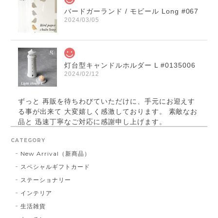
バードガーランド / モビール Long #067
2024/03/05
灯台型キャンドルホルダー L #0135006
2024/02/12
ずっと 再販を待ちわびていただけに、手元にお迎えす
る事が出来て 大変嬉しく感激しております。 素敵なお
品と 迅速丁寧なご対応に感謝申し上げます。
CATEGORY
New Arrival（新商品）
パールベース ブラック #790
スペシャルギフトカード
2023/03/21
ステーショナリー
インテリア
お届け先に指定した住所に配達されませんでした。 プ
レゼント用だったので、本人にバレてしまい。 最悪で
生活雑貨
す！ 本当に最悪です。