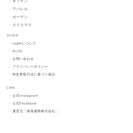
キッチン
アパレル
この度は大切な方へ贈り物にも関わらず、
ガーデン
こちらの不手際により多大なるご迷惑をお
クリスマス
かけしてしまいましたこと、誠に申し訳ご
ざいませんでした。 お送り先を間違えて発
GUIDE
送し台無しにしてしまうなど、あってはな
raderについて
らないことでした。 心よりお詫び申し上げ
BLOG
ます。 今回のような不始末を生じましたこ
とは、まだまだ弊社の管理・出荷体制に不
お問い合わせ
行届きがあるものと深く反省しておりま
プライバシーポリシー
す。 今後二度とこのようなことを繰り返さ
特定商取引法に基づく表記
ないよう、より一層の努力をしてまいりま
す。 この度は誠に申し訳ございませんでし
LINK
た。
公式Instagram
公式Facebook
運営元「南海通商株式会社」
インクブルーベース Dot #834
2023/03/21