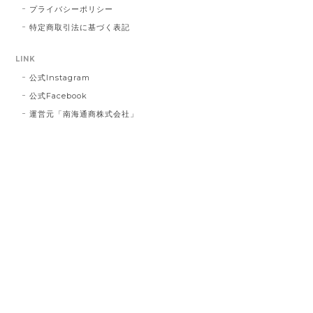
行届きがあるものと深く反省しておりま
プライバシーポリシー
す。 今後二度とこのようなことを繰り返さ
特定商取引法に基づく表記
ないよう、より一層の努力をしてまいりま
す。 この度は誠に申し訳ございませんでし
LINK
た。
公式Instagram
公式Facebook
運営元「南海通商株式会社」
インクブルーベース Dot #834
2023/03/21
お届け先に指定した住所に配達されませんでした。 プ
レゼント用だったので、本人にバレてしまい。 最悪で
す！ 本当に最悪です。
白磁のレターオープナー とり #127
2023/02/26