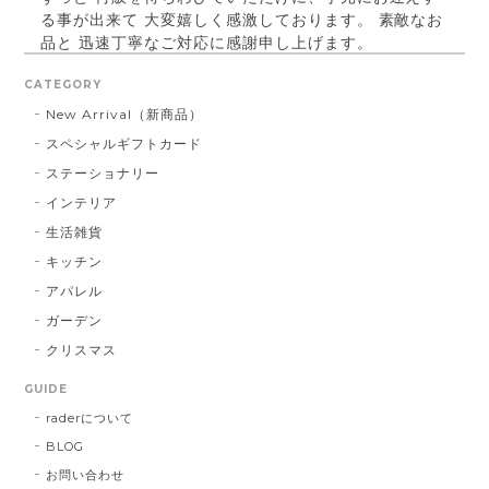
る事が出来て 大変嬉しく感激しております。 素敵なお
品と 迅速丁寧なご対応に感謝申し上げます。
CATEGORY
New Arrival（新商品）
パールベース ブラック #790
スペシャルギフトカード
2023/03/21
ステーショナリー
インテリア
お届け先に指定した住所に配達されませんでした。 プ
レゼント用だったので、本人にバレてしまい。 最悪で
生活雑貨
す！ 本当に最悪です。
キッチン
アパレル
この度は大切な方へ贈り物にも関わらず、
ガーデン
こちらの不手際により多大なるご迷惑をお
クリスマス
かけしてしまいましたこと、誠に申し訳ご
ざいませんでした。 お送り先を間違えて発
GUIDE
送し台無しにしてしまうなど、あってはな
raderについて
らないことでした。 心よりお詫び申し上げ
BLOG
ます。 今回のような不始末を生じましたこ
とは、まだまだ弊社の管理・出荷体制に不
お問い合わせ