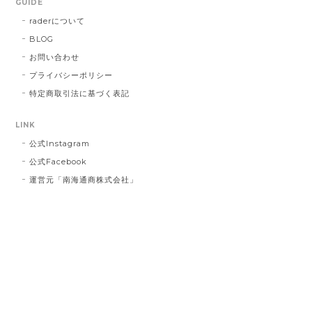
GUIDE
送し台無しにしてしまうなど、あってはな
raderについて
らないことでした。 心よりお詫び申し上げ
BLOG
ます。 今回のような不始末を生じましたこ
とは、まだまだ弊社の管理・出荷体制に不
お問い合わせ
行届きがあるものと深く反省しておりま
プライバシーポリシー
す。 今後二度とこのようなことを繰り返さ
特定商取引法に基づく表記
ないよう、より一層の努力をしてまいりま
す。 この度は誠に申し訳ございませんでし
LINK
た。
公式Instagram
公式Facebook
運営元「南海通商株式会社」
インクブルーベース Dot #834
2023/03/21
お届け先に指定した住所に配達されませんでした。 プ
レゼント用だったので、本人にバレてしまい。 最悪で
す！ 本当に最悪です。