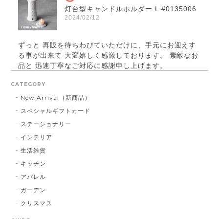
灯台型キャンドルホルダー L #0135006
2024/02/12
ずっと 再販を待ちわびていただけに、手元にお迎えす
る事が出来て 大変嬉しく感激しております。 素敵なお
品と 迅速丁寧なご対応に感謝申し上げます。
CATEGORY
New Arrival（新商品）
パールベース ブラック #790
スペシャルギフトカード
2023/03/21
ステーショナリー
インテリア
お届け先に指定した住所に配達されませんでした。 プ
レゼント用だったので、本人にバレてしまい。 最悪で
生活雑貨
す！ 本当に最悪です。
キッチン
アパレル
この度は大切な方へ贈り物にも関わらず、
ガーデン
こちらの不手際により多大なるご迷惑をお
クリスマス
かけしてしまいましたこと、誠に申し訳ご
ざいませんでした。 お送り先を間違えて発