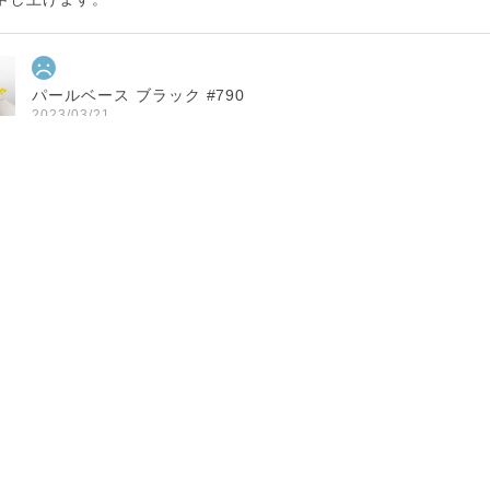
パールベース ブラック #790
2023/03/21
に指定した住所に配達されませんでした。 プレゼント用だったので
この度は大切な方へ贈り物にも関わらず、こちらの不手際によ
と、誠に申し訳ございませんでした。 お送り先を間違えて発
とでした。 心よりお詫び申し上げます。 今回のような不始
制に不行届きがあるものと深く反省しております。 今後二度
努力をしてまいります。 この度は誠に申し訳ございませんで
インクブルーベース Dot #834
2023/03/21