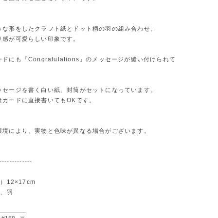
うな形をしたクラフト紙とドット柄の羽の組み合わせ。
り感が可愛らしい印象です。
ドにも「Congratulations」のメッセージが縫い付けられて
ッセージを書く白い紙、封筒がセットになっています。
はカードに直接書いてもOKです。
環境により、実物と色味が異なる場合がございます。
-------------
）12×17cm
綿、羽