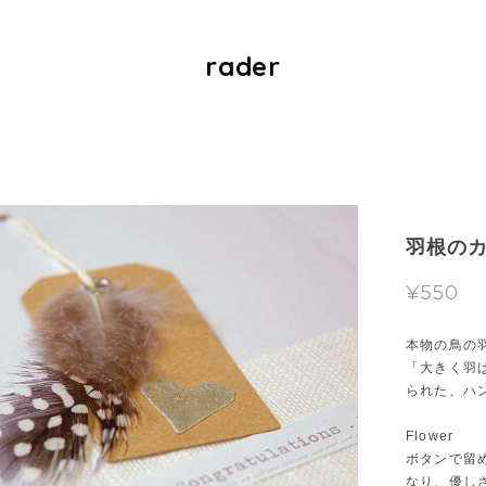
rader
羽根の
¥550
本物の鳥の
「大きく羽
られた、ハ
Flower
ボタンで留
なり、優し