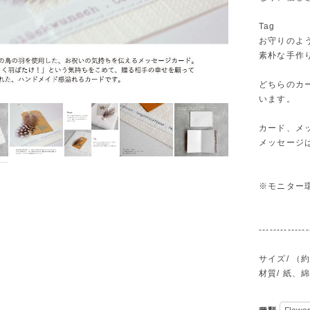
Tag
お守りのよ
素朴な手作
どちらのカー
います。
カード、メ
メッセージ
※モニター
--------------
サイズ/ （約
材質/ 紙、