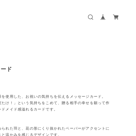
カード
羽を使用した、お祝いの気持ちを伝えるメッセージカード。
ばたけ！」という気持ちをこめて、贈る相手の幸せを願って作
ンドメイド感溢れるカードです。
められた羽と、花の形にくり抜かれたペーパーがアクセントに
さと温かみを感じるデザインです。