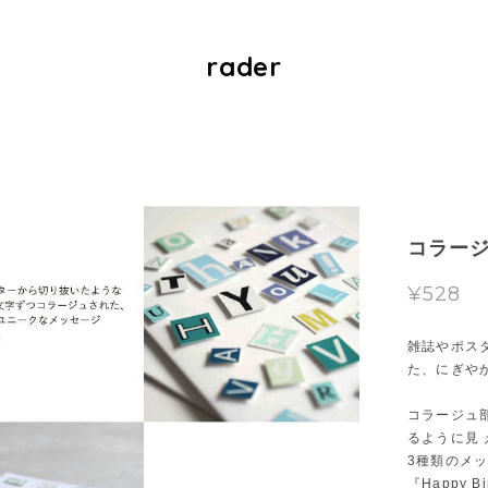
rader
コラー
¥528
雑誌やポス
た、にぎや
コラージュ
るように見 
3種類のメ
『Happy