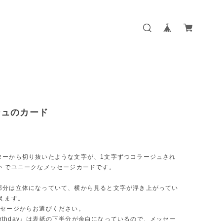
ジュのカード
ターから切り抜いたような文字が、1文字ずつコラージュされ
か でユニークなメッセージカードです。
部分は立体になっていて、横から見ると文字が浮き上がってい
えます。
ッセージからお選びください。
 Birthday』は表紙の下半分が余白になっているので、メッセー