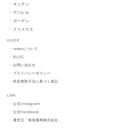
す！ 本当に最悪です。
キッチン
アパレル
この度は大切な方へ贈り物にも関わらず、
ガーデン
こちらの不手際により多大なるご迷惑をお
クリスマス
かけしてしまいましたこと、誠に申し訳ご
ざいませんでした。 お送り先を間違えて発
GUIDE
送し台無しにしてしまうなど、あってはな
raderについて
らないことでした。 心よりお詫び申し上げ
BLOG
ます。 今回のような不始末を生じましたこ
とは、まだまだ弊社の管理・出荷体制に不
お問い合わせ
行届きがあるものと深く反省しておりま
プライバシーポリシー
す。 今後二度とこのようなことを繰り返さ
特定商取引法に基づく表記
ないよう、より一層の努力をしてまいりま
す。 この度は誠に申し訳ございませんでし
LINK
た。
公式Instagram
公式Facebook
運営元「南海通商株式会社」
インクブルーベース Dot #834
2023/03/21