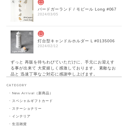
バードガーランド / モビール Long #067
2024/03/05
灯台型キャンドルホルダー L #0135006
2024/02/12
ずっと 再販を待ちわびていただけに、手元にお迎えす
る事が出来て 大変嬉しく感激しております。 素敵なお
品と 迅速丁寧なご対応に感謝申し上げます。
CATEGORY
New Arrival（新商品）
パールベース ブラック #790
スペシャルギフトカード
2023/03/21
ステーショナリー
インテリア
お届け先に指定した住所に配達されませんでした。 プ
レゼント用だったので、本人にバレてしまい。 最悪で
生活雑貨