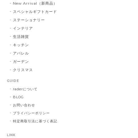
New Arrival（新商品）
パールベース ブラック #790
スペシャルギフトカード
2023/03/21
ステーショナリー
インテリア
お届け先に指定した住所に配達されませんでした。 プ
レゼント用だったので、本人にバレてしまい。 最悪で
生活雑貨
す！ 本当に最悪です。
キッチン
アパレル
この度は大切な方へ贈り物にも関わらず、
ガーデン
こちらの不手際により多大なるご迷惑をお
クリスマス
かけしてしまいましたこと、誠に申し訳ご
ざいませんでした。 お送り先を間違えて発
GUIDE
送し台無しにしてしまうなど、あってはな
raderについて
らないことでした。 心よりお詫び申し上げ
BLOG
ます。 今回のような不始末を生じましたこ
とは、まだまだ弊社の管理・出荷体制に不
お問い合わせ
行届きがあるものと深く反省しておりま
プライバシーポリシー
す。 今後二度とこのようなことを繰り返さ
特定商取引法に基づく表記
ないよう、より一層の努力をしてまいりま
す。 この度は誠に申し訳ございませんでし
LINK
た。