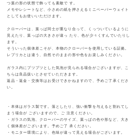
つ葉の形の状態で飾っても素敵で す。
メモやレシートなど、小さめの紙を押さえるミニペーパーウェイト
としてもお使いいただけます。
クローバーは、葉っぱ同士が重なり合って、くっついているように
見えたり、葉っぱの大きさが違っ たり、色が少々くすんでいたりし
ます。
そういった個体差こそが、本物のクローバーを使用している証拠。
レプリカとは違う、自然そのままの形や色をお楽しみください。
ガラス内にプツプツとした気泡が見られる場合がございますが、こ
ちらは良品扱いとさせていただきます。
返品・返金・交換等はお受けできかねますので、予めご了承くださ
い。
・本体はガラス製です。落としたり、強い衝撃を与えると割れてし
まう場合が ございますので、ご 注意ください。
・ガラスの気泡、クローバーのサイズ、葉っぱの色や形など、大き
く個体差がございます。予めご了 承ください。
・モニター環境により、色味が違って見える場合がございます。