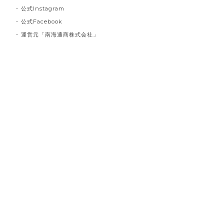
公式Instagram
公式Facebook
運営元「南海通商株式会社」
インクブルーベース Dot #834
2023/03/21
お届け先に指定した住所に配達されませんでした。 プ
レゼント用だったので、本人にバレてしまい。 最悪で
す！ 本当に最悪です。
白磁のレターオープナー とり #127
2023/02/26
とても可愛く箱に納められていて、握り具合も重量感
も程よく封書を開けるのが楽しいです 使わない時も置
いておくだけでインテリアとしてとても良いです 買っ
てよかったです