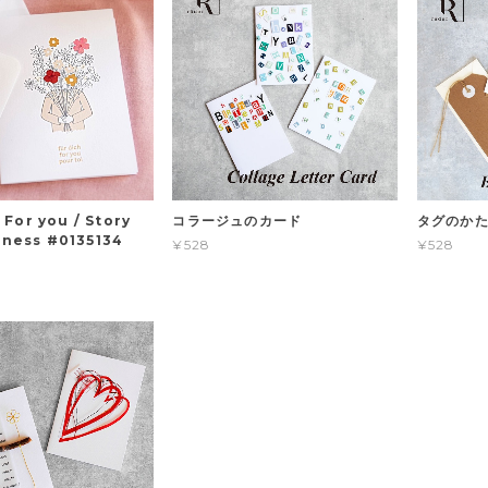
or you / Story
コラージュのカード
タグのか
iness #0135134
¥528
¥528